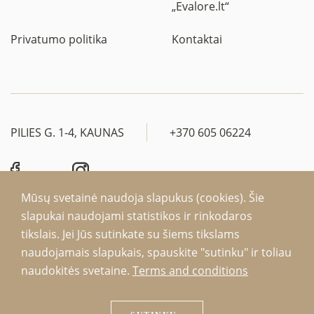
„Evalore.lt“
Privatumo politika
Kontaktai
PILIES G. 1-4, KAUNAS
+370 605 06224
Mūsų svetainė naudoja slapukus (cookies). Šie
slapukai naudojami statistikos ir rinkodaros
tikslais. Jei Jūs sutinkate su šiems tikslams
naudojamais slapukais, spauskite "sutinku" ir toliau
EvaLore 2026. Visos teisės saugomos.
naudokitės svetaine.
Terms and conditions
Be interneto svetainės administratoriaus sutikimo draudžiama kopijuoti ir
platinti svetainėje esančią informaciją.