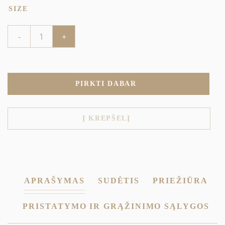
SIZE
produkto
-
+
kiekis:
PALAIDINĖ
-
MERI-
K-
005
PIRKTI DABAR
Į KREPŠELĮ
APRAŠYMAS
SUDĖTIS
PRIEŽIŪRA
PRISTATYMO IR GRĄŽINIMO SĄLYGOS