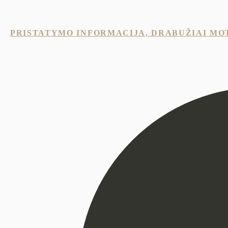
PRISTATYMO INFORMACIJA, DRABUŽIAI MO
INIS DVIBORTIS ŠVARKAS
AKCIJA!
€
263
€
329
SUKNELĖ GRACIA
PRABANG
€
209