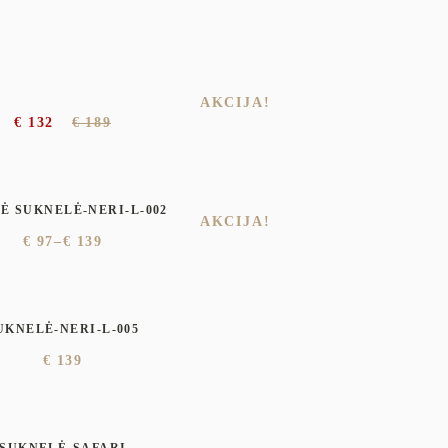
€
239
UKNELĖ-EMA-K-004
AKCIJA!
€
132
€
189
Ė SUKNELĖ-NERI-L-002
AKCIJA!
€
97
–
€
139
UKNELĖ-NERI-L-005
€
139
SUKNELĖ-SAFARI