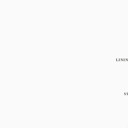
XS
S
LININ
S