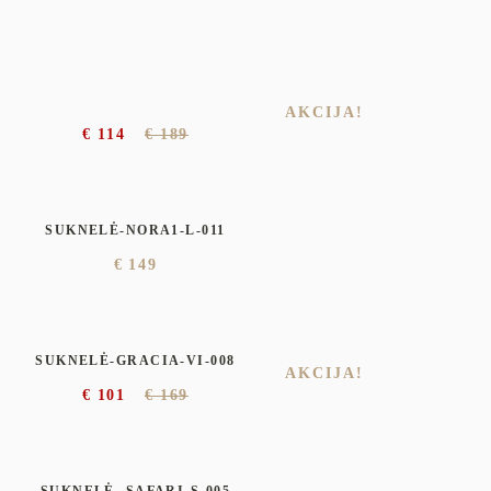
€
153
€
219
SUKNELĖ-EMA-K-008
AKCIJA!
€
114
€
189
SUKNELĖ-NORA1-L-011
€
149
SUKNELĖ-GRACIA-VI-008
AKCIJA!
€
101
€
169
SUKNELĖ- SAFARI-S-005