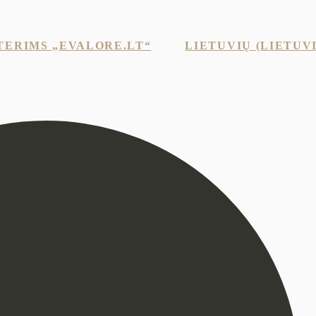
TERIMS „EVALORE.LT“
LIETUVIŲ
(
LIETUV
STILINGAS DVIBORTIS ŠVARKAS
€
309
US ALPAKOS VILNOS PALTAS-STELA-AL-03
AKCIJA!
€
591
–
€
739