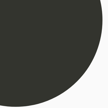
PAKOS VILNOS PALTAS-STELA-AL-04
€
689
PALTAS-DVIBORTIS
€
489
SUKNELĖ – NORA-P-08
AKCIJA!
€
143
€
239
LIEMENĖ-S-004
AKCIJA!