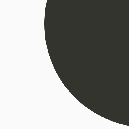
ALTAS-STELA-AL-01
AL
€
659
ETPALTIS-NORA-004
€
279
SUKNELĖ-NERI-04
AKCIJA!
€
143
–
€
146
ŠVARKAS-S-001