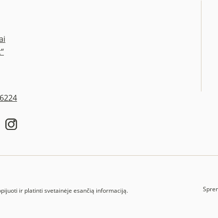
ai
t“
06224
Spre
juoti ir platinti svetainėje esančią informaciją.