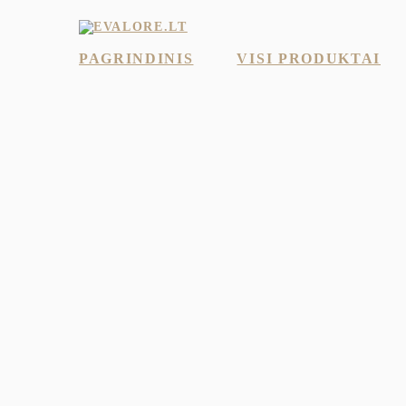
PAGRINDINIS
VISI PRODUKTAI
M
KLASIK
PREKIŲ
KATALOGAS
KELNĖS
(2)
MARŠKINIAI
(2)