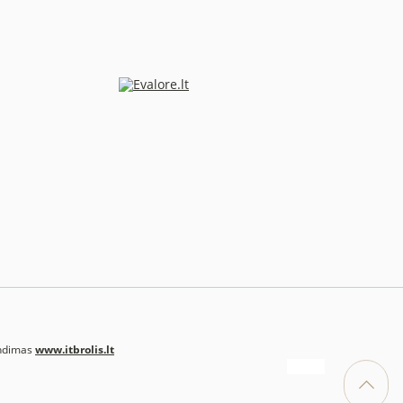
ndimas
www.itbrolis.lt