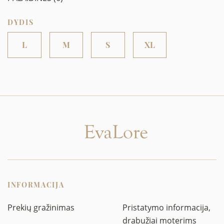
DYDIS
L
M
S
XL
INFORMACIJA
Prekių gražinimas
Pristatymo informacija,
drabužiai moterims