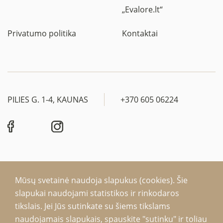
„Evalore.lt“
Privatumo politika
Kontaktai
PILIES G. 1-4, KAUNAS
+370 605 06224
Mūsų svetainė naudoja slapukus (cookies). Šie
EvaLore 2026. Visos teisės saugomos.
slapukai naudojami statistikos ir rinkodaros
Be interneto svetainės administratoriaus sutikimo draudžiama kopijuoti ir
tikslais. Jei Jūs sutinkate su šiems tikslams
platinti svetainėje esančią informaciją.
naudojamais slapukais, spauskite "sutinku" ir toliau